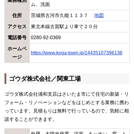
業務種別
ム、洗面
住所
茨城県古河市久能１１３７
地図
アクセス
東北本線古賀駅より車で２０分
電話番号
0280-92-0369
ホームペ
https://www.koga-town.jp/14435107396138
ージ
ゴウダ株式会社／関東工場
ゴウダ株式会社浦和支店はさいたま市にて住宅の新築・リ
フォーム・リノベーションなどをはじめとする業務に携わ
っています。見積もりは無料で行っているので、気軽に相
談することができます。
外壁、太陽光発電、浴室、キッチン、窓、ト