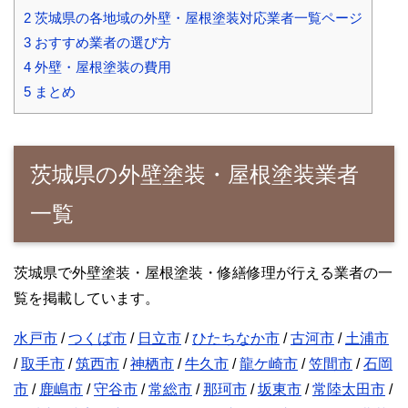
2
茨城県の各地域の外壁・屋根塗装対応業者一覧ページ
3
おすすめ業者の選び方
4
外壁・屋根塗装の費用
5
まとめ
茨城県の外壁塗装・屋根塗装業者
一覧
茨城県で外壁塗装・屋根塗装・修繕修理が行える業者の一
覧を掲載しています。
水戸市
/
つくば市
/
日立市
/
ひたちなか市
/
古河市
/
土浦市
/
取手市
/
筑西市
/
神栖市
/
牛久市
/
龍ケ崎市
/
笠間市
/
石岡
市
/
鹿嶋市
/
守谷市
/
常総市
/
那珂市
/
坂東市
/
常陸太田市
/