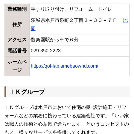
業務種別
手すり取り付け、リフォーム、トイレ
茨城県水戸市泉町２丁目２－３３－７Ｆ
地
住所
図
アクセス
偕楽園駅から車で６分
電話番号
029-350-2223
ホームペ
https://qol-lab.amebaownd.com/
ージ
ＩＫグループ
ＩＫグループは水戸市において住宅の築･設計施工・リフ
ォームなどの業務に携わっている建築会社です。「いい家
は職人の技術と心意気で造られます」というコンセプトの
もと、様々なサービスを提供してくれます。