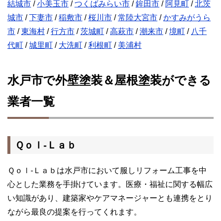
結城市
/
小美玉市
/
つくばみらい市
/
鉾田市
/
阿見町
/
北茨
城市
/
下妻市
/
稲敷市
/
桜川市
/
常陸大宮市
/
かすみがうら
市
/
東海村
/
行方市
/
茨城町
/
高萩市
/
潮来市
/
境町
/
八千
代町
/
城里町
/
大洗町
/
利根町
/
美浦村
水戸市で外壁塗装＆屋根塗装ができる
業者一覧
Ｑｏｌ‐Ｌａｂ
Ｑｏｌ‐Ｌａｂは水戸市において服しリフォーム工事を中
心とした業務を手掛けています。医療・福祉に関する幅広
い知識があり、建築家やケアマネージャーとも連携をとり
ながら最良の提案を行ってくれます。