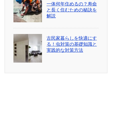
一体何年住めるの？寿命
と長く住むための秘訣を
解説
古民家暮らしを快適にす
る！虫対策の基礎知識と
実践的な対策方法