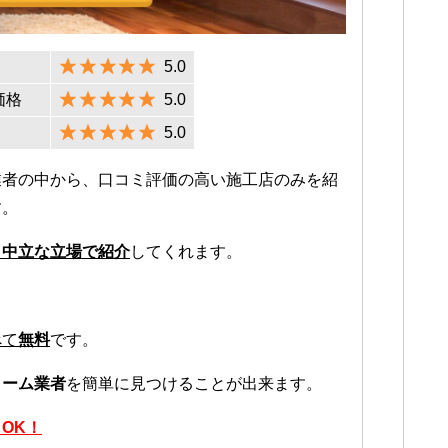
5.0
価格
5.0
5.0
業者の中から、口コミ評価の高い施工店のみを紹
す。
、中立な立場で紹介
してくれます。
。
べて
無料
です。
ォーム業者
を簡単に見つけることが出来ます。
OK！