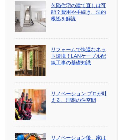
欠陥住宅の建て直しは可
能？費用や手続き、法的
根拠を解説
リフォームで快適なネッ
ト環境！LANケーブル配
線工事の基礎知識
リノベーション プロが叶
える、理想の住空間
リノベーション後、家は