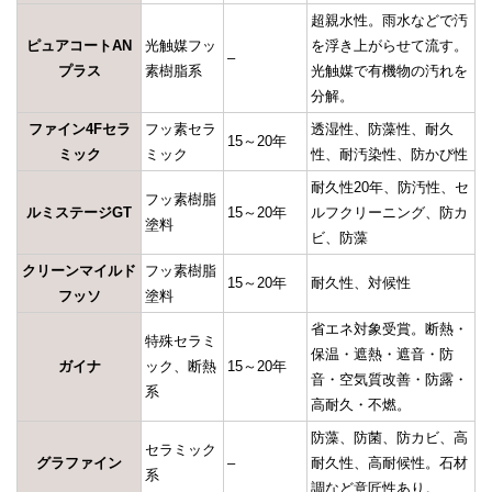
超親水性。雨水などで汚
ピュアコートAN
光触媒フッ
を浮き上がらせて流す。
–
プラス
素樹脂系
光触媒で有機物の汚れを
分解。
ファイン4Fセラ
フッ素セラ
透湿性、防藻性、耐久
15～20年
ミック
ミック
性、耐汚染性、防かび性
耐久性20年、防汚性、セ
フッ素樹脂
ルミステージGT
15～20年
ルフクリーニング、防カ
塗料
ビ、防藻
クリーンマイルド
フッ素樹脂
15～20年
耐久性、対候性
フッソ
塗料
省エネ対象受賞。断熱・
特殊セラミ
保温・遮熱・遮音・防
ガイナ
ック、断熱
15～20年
音・空気質改善・防露・
系
高耐久・不燃。
防藻、防菌、防カビ、高
セラミック
グラファイン
–
耐久性、高耐候性。石材
系
調など意匠性あり。