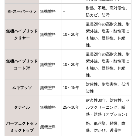
耐熱、不燃、高対候性、
KFスーパーセラ
無機塗料
–
防カビ、防汚
最長20年の高耐久性、耐
無機ハイブリッド
紫外線、塩害・酸性雨に
無機塗料
10～20年
クリヤー
も強い。遮熱性、伸縮
性。
最長20年の高耐久性、耐
無機ハイブリッド
紫外線、塩害・酸性雨に
無機塗料
10～20年
コートJY
も強い。遮熱性、伸縮
性。
対候性、耐塩害性、低汚
ムキフッソ
無機塗料
10～15年
染性
耐久性30年、対候性、セ
タテイル
無機塗料
25〜30年
ルフクリーニング、断
熱・遮熱（オプション）
パーフェクトセラ
艶、低汚染、難燃、防
無機塗料
–
ミックトップ
藻、防かび、透湿性