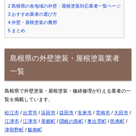
2
島根県の各地域の外壁・屋根塗装対応業者一覧ページ
3
おすすめ業者の選び方
4
外壁・屋根塗装の費用
5
まとめ
島根県の外壁塗装・屋根塗装業者
一覧
島根県で外壁塗装・屋根塗装・修繕修理が行える業者の一
覧を掲載しています。
松江市
/
出雲市
/
浜田市
/
益田市
/
安来市
/
雲南市
/
大田市
/
江津市
/
江津市
/
美郷町
/
隠岐の島町
/
奥出雲町
/
邑南町
/
津和野町
/
飯南町