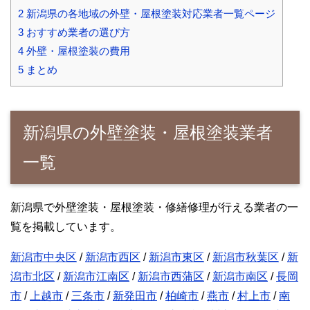
2
新潟県の各地域の外壁・屋根塗装対応業者一覧ページ
3
おすすめ業者の選び方
4
外壁・屋根塗装の費用
5
まとめ
新潟県の外壁塗装・屋根塗装業者
一覧
新潟県で外壁塗装・屋根塗装・修繕修理が行える業者の一
覧を掲載しています。
新潟市中央区
/
新潟市西区
/
新潟市東区
/
新潟市秋葉区
/
新
潟市北区
/
新潟市江南区
/
新潟市西蒲区
/
新潟市南区
/
長岡
市
/
上越市
/
三条市
/
新発田市
/
柏崎市
/
燕市
/
村上市
/
南