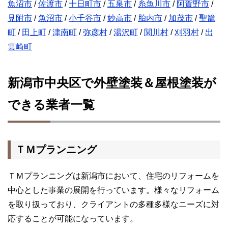
魚沼市
/
佐渡市
/
十日町市
/
五泉市
/
糸魚川市
/
阿賀野市
/
見附市
/
魚沼市
/
小千谷市
/
妙高市
/
胎内市
/
加茂市
/
聖籠
町
/
田上町
/
津南町
/
弥彦村
/
湯沢町
/
関川村
/
刈羽村
/
出
雲崎町
新潟市中央区で外壁塗装＆屋根塗装が
できる業者一覧
ＴＭプランニング
ＴＭプランニングは新潟市において、住宅のリフォームを
中心とした事業の展開を行っています。様々なリフォーム
を取り扱っており、クライアントの多種多様なニーズに対
応することが可能になっています。