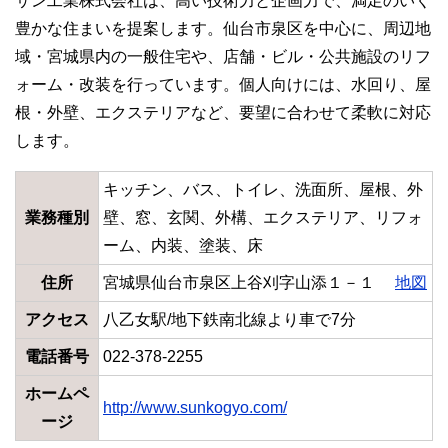
サン工業株式会社は、高い技術力と企画力で、満足のいく
豊かな住まいを提案します。仙台市泉区を中心に、周辺地
域・宮城県内の一般住宅や、店舗・ビル・公共施設のリフ
ォーム・改装を行っています。個人向けには、水回り、屋
根・外壁、エクステリアなど、要望に合わせて柔軟に対応
します。
キッチン、バス、トイレ、洗面所、屋根、外
業務種別
壁、窓、玄関、外構、エクステリア、リフォ
ーム、内装、塗装、床
住所
宮城県仙台市泉区上谷刈字山添１－１
地図
アクセス
八乙女駅/地下鉄南北線より車で7分
電話番号
022-378-2255
ホームペ
http://www.sunkogyo.com/
ージ