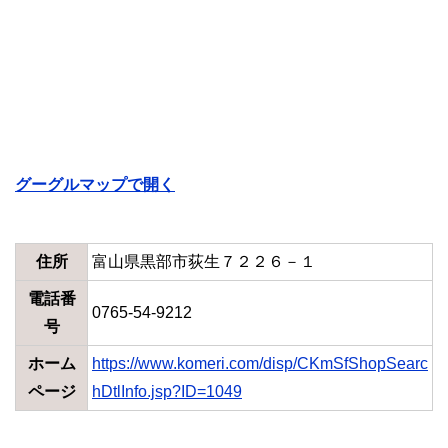
グーグルマップで開く
住所
富山県黒部市荻生７２２６－１
電話番
0765-54-9212
号
ホーム
https://www.komeri.com/disp/CKmSfShopSearc
ページ
hDtlInfo.jsp?ID=1049